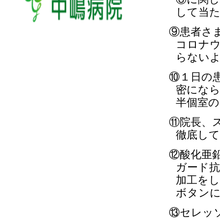
して当
⑨患者さ
コロナ
らない
⑩１日の
密にな
半個室
⑪院長、
徹底し
⑫酸化亜
ガード
加工を
ボタン
⑬セレッ