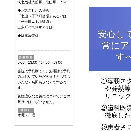
東北福祉大前駅、北山駅 下車
◆バスご利用の場合
「北山→子平町循環」あるいは
「子平町→北山循環」
三条町バス停すぐそば
安心し
◆駐車場完備
常にア
す
9:00～13:00／14:00～18:00
当院は予約制です。お電話で予約
の上おいでいただきますとお待ち
①毎朝ス
いただく時間も少なくてすみま
や発熱等
す。
リニッ
急性症状など急患についてはこの
限りではございません。
②歯科医
徹底し
木曜・日曜
③患者さ