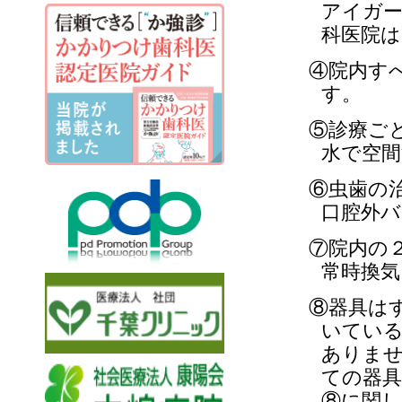
アイガー
科医院
④院内す
す。
⑤診療ご
水で空間
⑥虫歯の
口腔外
⑦院内の
常時換
⑧器具は
いてい
ありま
ての器具
⑧に関し