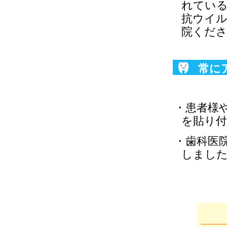
れてい
抗ウイ
院くだ
常に
の安
・患者様
を貼り
・歯科医
しまし